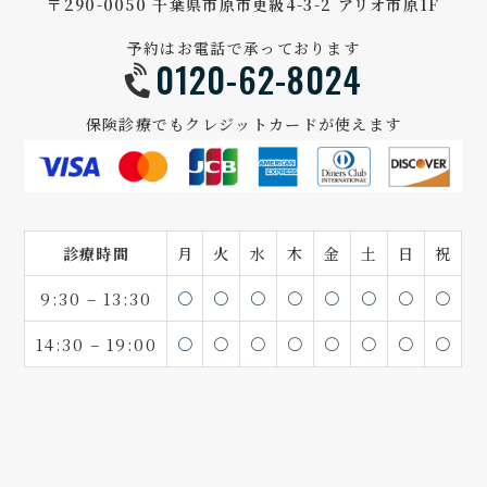
〒290-0050 千葉県市原市更級4-3-2 アリオ市原1F
予約はお電話で承っております
0120-62-8024
保険診療でもクレジットカードが使えます
診療時間
月
火
水
木
金
土
日
祝
9:30 – 13:30
〇
〇
〇
〇
〇
〇
〇
〇
14:30 – 19:00
〇
〇
〇
〇
〇
〇
〇
〇